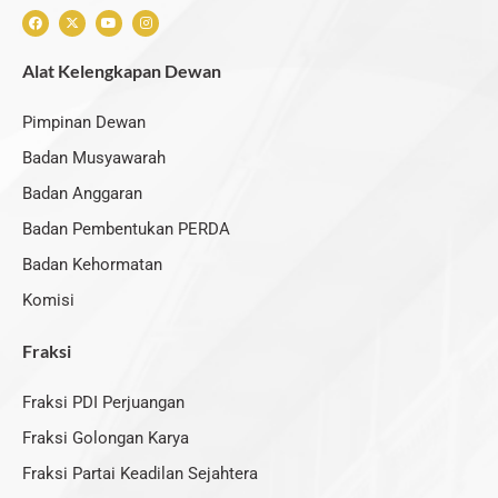
F
X
Y
I
a
-
o
n
c
t
u
s
e
w
t
t
Alat Kelengkapan Dewan
b
i
u
a
o
t
b
g
o
t
e
r
k
e
a
Pimpinan Dewan
r
m
Badan Musyawarah
Badan Anggaran
Badan Pembentukan PERDA
Badan Kehormatan
Komisi
Fraksi
Fraksi PDI Perjuangan
Fraksi Golongan Karya
Fraksi Partai Keadilan Sejahtera