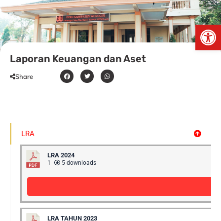
Skip
to
Op
content
Laporan Keuangan dan Aset
Share
LRA
LRA 2024
1
5 downloads
LRA TAHUN 2023