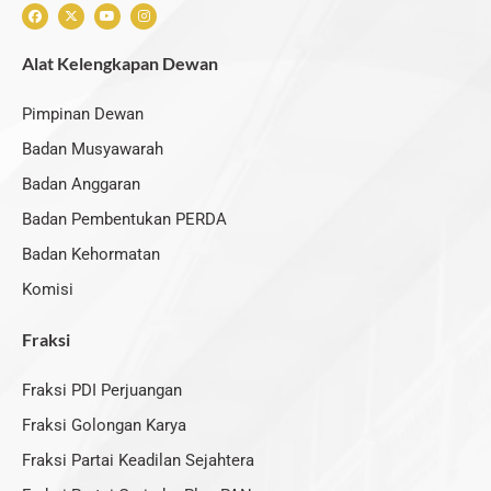
F
X
Y
I
a
-
o
n
c
t
u
s
e
w
t
t
Alat Kelengkapan Dewan
b
i
u
a
o
t
b
g
o
t
e
r
k
e
a
Pimpinan Dewan
r
m
Badan Musyawarah
Badan Anggaran
Badan Pembentukan PERDA
Badan Kehormatan
Komisi
Fraksi
Fraksi PDI Perjuangan
Fraksi Golongan Karya
Fraksi Partai Keadilan Sejahtera