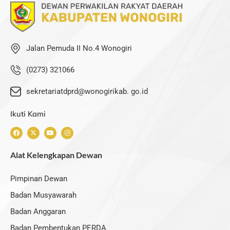
Jalan Pemuda II No.4 Wonogiri
(0273) 321066
sekretariatdprd@wonogirikab. go.id
Ikuti Kami
F
X
Y
I
a
-
o
n
c
t
u
s
e
w
t
t
Alat Kelengkapan Dewan
b
i
u
a
o
t
b
g
o
t
e
r
k
e
a
Pimpinan Dewan
r
m
Badan Musyawarah
Badan Anggaran
Badan Pembentukan PERDA