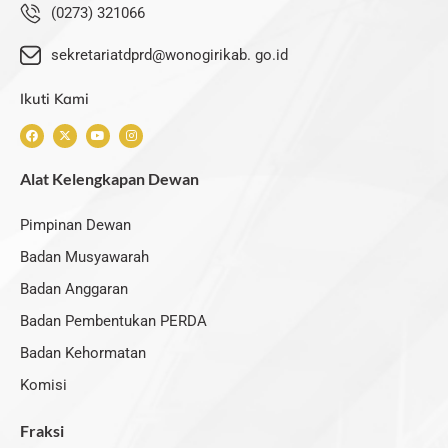
(0273) 321066
sekretariatdprd@wonogirikab. go.id
Ikuti Kami
F
X
Y
I
a
-
o
n
c
t
u
s
e
w
t
t
Alat Kelengkapan Dewan
b
i
u
a
o
t
b
g
o
t
e
r
k
e
a
Pimpinan Dewan
r
m
Badan Musyawarah
Badan Anggaran
Badan Pembentukan PERDA
Badan Kehormatan
Komisi
Fraksi