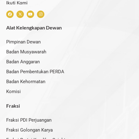
Ikuti Kami
F
X
Y
I
a
-
o
n
c
t
u
s
e
w
t
t
Alat Kelengkapan Dewan
b
i
u
a
o
t
b
g
o
t
e
r
k
e
a
Pimpinan Dewan
r
m
Badan Musyawarah
Badan Anggaran
Badan Pembentukan PERDA
Badan Kehormatan
Komisi
Fraksi
Fraksi PDI Perjuangan
Fraksi Golongan Karya