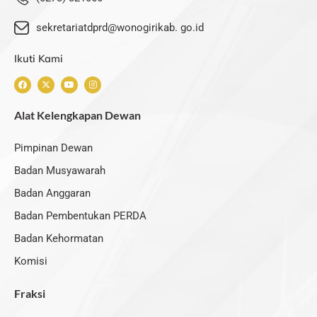
sekretariatdprd@wonogirikab. go.id
Ikuti Kami
F
X
Y
I
a
-
o
n
c
t
u
s
e
w
t
t
Alat Kelengkapan Dewan
b
i
u
a
o
t
b
g
o
t
e
r
k
e
a
Pimpinan Dewan
r
m
Badan Musyawarah
Badan Anggaran
Badan Pembentukan PERDA
Badan Kehormatan
Komisi
Fraksi