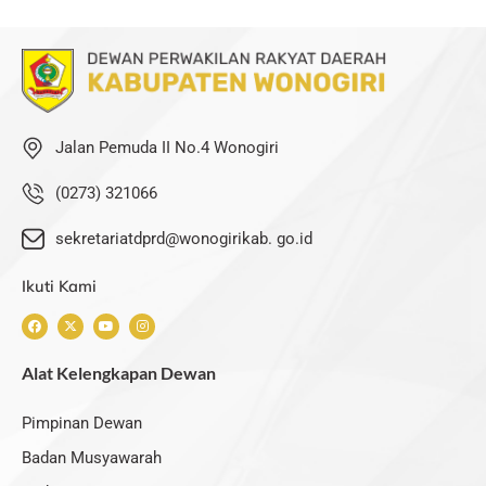
Jalan Pemuda II No.4 Wonogiri
(0273) 321066
sekretariatdprd@wonogirikab. go.id
Ikuti Kami
F
X
Y
I
a
-
o
n
c
t
u
s
e
w
t
t
Alat Kelengkapan Dewan
b
i
u
a
o
t
b
g
o
t
e
r
k
e
a
Pimpinan Dewan
r
m
Badan Musyawarah