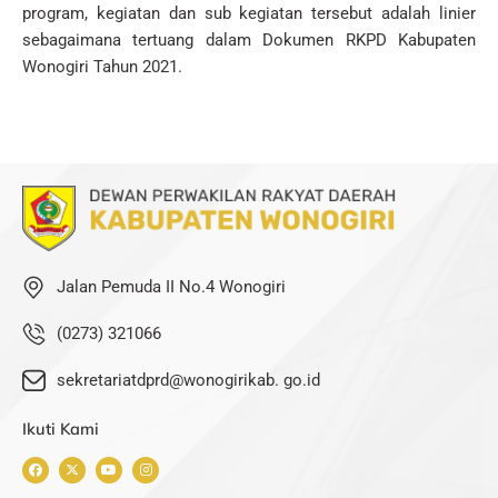
program, kegiatan dan sub kegiatan tersebut adalah linier
sebagaimana tertuang dalam Dokumen RKPD Kabupaten
Wonogiri Tahun 2021.
Jalan Pemuda II No.4 Wonogiri
(0273) 321066
sekretariatdprd@wonogirikab. go.id
Ikuti Kami
F
X
Y
I
a
-
o
n
c
t
u
s