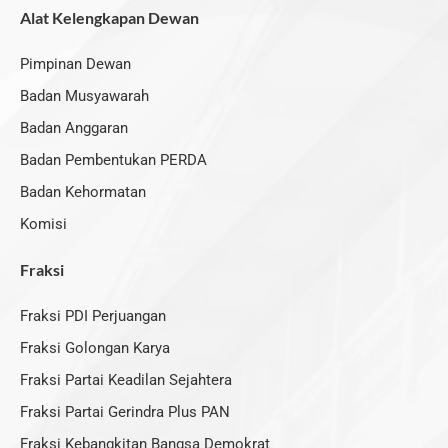
e
w
t
t
Alat Kelengkapan Dewan
b
i
u
a
o
t
b
g
o
t
e
r
k
e
a
Pimpinan Dewan
r
m
Badan Musyawarah
Badan Anggaran
Badan Pembentukan PERDA
Badan Kehormatan
Komisi
Fraksi
Fraksi PDI Perjuangan
Fraksi Golongan Karya
Fraksi Partai Keadilan Sejahtera
Fraksi Partai Gerindra Plus PAN
Fraksi Kebangkitan Bangsa Demokrat