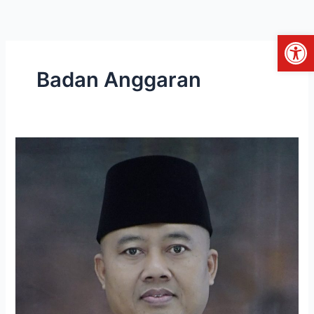
Skip
to
Open
content
Badan Anggaran
DWI
PRASETYO,
S.T.