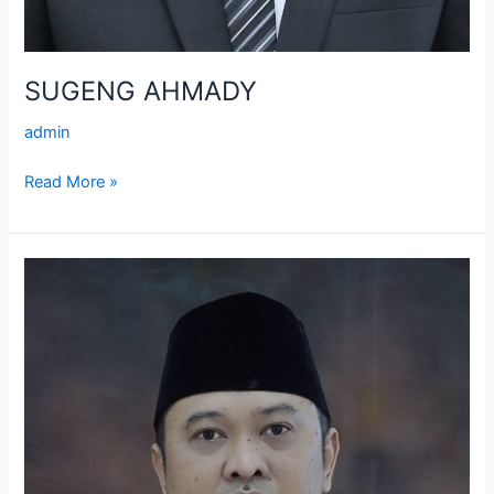
SUGENG AHMADY
admin
Read More »
HAMID
KURNIAWAN,
S.E.