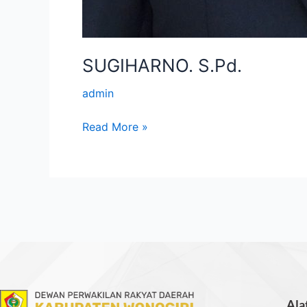
SUGIHARNO. S.Pd.
admin
Read More »
Ala