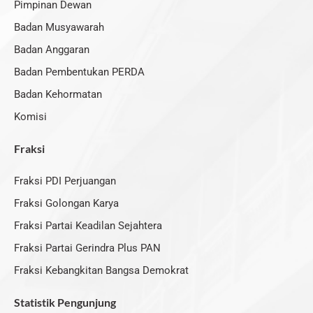
k
e
a
Pimpinan Dewan
r
m
Badan Musyawarah
Badan Anggaran
Badan Pembentukan PERDA
Badan Kehormatan
Komisi
Fraksi
Fraksi PDI Perjuangan
Fraksi Golongan Karya
Fraksi Partai Keadilan Sejahtera
Fraksi Partai Gerindra Plus PAN
Fraksi Kebangkitan Bangsa Demokrat
Statistik Pengunjung