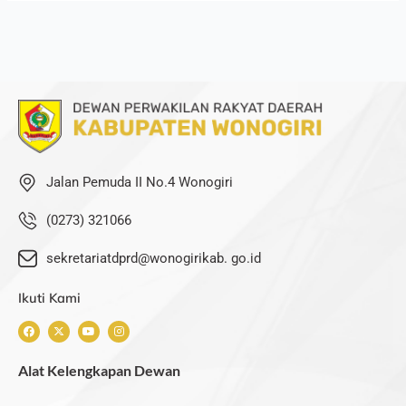
Jalan Pemuda II No.4 Wonogiri
(0273) 321066
sekretariatdprd@wonogirikab. go.id
Ikuti Kami
F
X
Y
I
a
-
o
n
c
t
u
s
e
w
t
t
Alat Kelengkapan Dewan
b
i
u
a
o
t
b
g
o
t
e
r