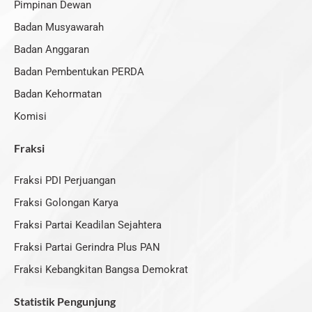
k
e
a
Pimpinan Dewan
r
m
Badan Musyawarah
Badan Anggaran
Badan Pembentukan PERDA
Badan Kehormatan
Komisi
Fraksi
Fraksi PDI Perjuangan
Fraksi Golongan Karya
Fraksi Partai Keadilan Sejahtera
Fraksi Partai Gerindra Plus PAN
Fraksi Kebangkitan Bangsa Demokrat
Statistik Pengunjung