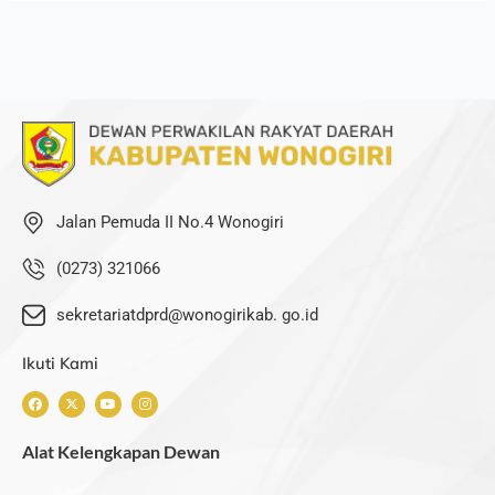
Jalan Pemuda II No.4 Wonogiri
(0273) 321066
sekretariatdprd@wonogirikab. go.id
Ikuti Kami
F
X
Y
I
a
-
o
n
c
t
u
s
e
w
t
t
Alat Kelengkapan Dewan
b
i
u
a
o
t
b
g
o
t
e
r