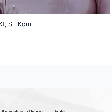
, S.I.Kom
t Kelengkapan Dewan
Fraksi