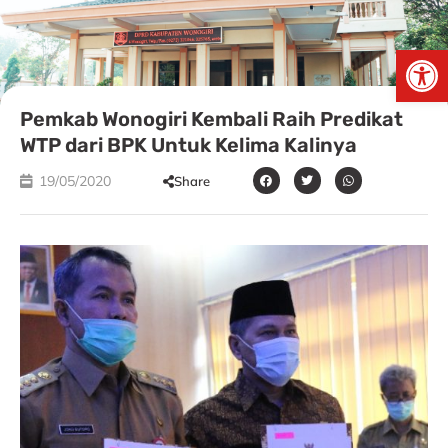
Skip
to
Open
content
Pemkab Wonogiri Kembali Raih Predikat
WTP dari BPK Untuk Kelima Kalinya
19/05/2020
Share