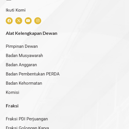
Ikuti Kami
F
X
Y
I
a
-
o
n
c
t
u
s
e
w
t
t
Alat Kelengkapan Dewan
b
i
u
a
o
t
b
g
o
t
e
r
k
e
a
Pimpinan Dewan
r
m
Badan Musyawarah
Badan Anggaran
Badan Pembentukan PERDA
Badan Kehormatan
Komisi
Fraksi
Fraksi PDI Perjuangan
Fraksi Golongan Karya