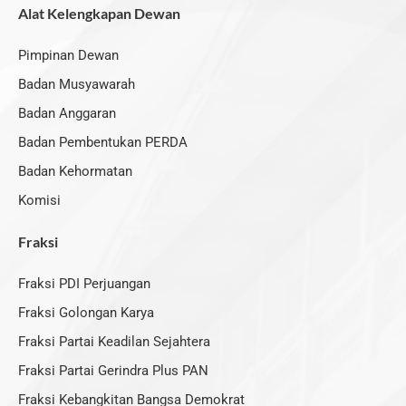
e
w
t
t
Alat Kelengkapan Dewan
b
i
u
a
o
t
b
g
o
t
e
r
k
e
a
Pimpinan Dewan
r
m
Badan Musyawarah
Badan Anggaran
Badan Pembentukan PERDA
Badan Kehormatan
Komisi
Fraksi
Fraksi PDI Perjuangan
Fraksi Golongan Karya
Fraksi Partai Keadilan Sejahtera
Fraksi Partai Gerindra Plus PAN
Fraksi Kebangkitan Bangsa Demokrat