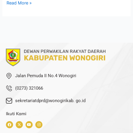
Read More »
Jalan Pemuda II No.4 Wonogiri
(0273) 321066
sekretariatdprd@wonogirikab. go.id
Ikuti Kami
F
X
Y
I
a
-
o
n
c
t
u
s